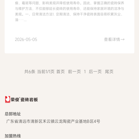
痕、霉斑等问题，影响美观并降低使用寿命。因此，掌握正确的瓷砖保养
与维护方法，不仅能够延长瓷砖的使用寿命，还能保持家居环境的洁净与
美观。一、日常清洁方法1. 定期清洁，保持干净瓷砖表面容易积累灰尘、
油···...
2026-05-05
查看详情
→
共6条 当前1/1页
首页
前一页
1
后一页
尾页
总部地址
广东省清远市清新区禾云镇云龙陶瓷产业基地B区4号
加盟热线